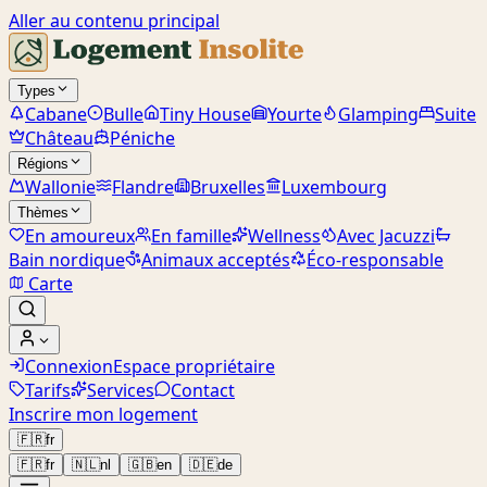
Aller au contenu principal
Types
Cabane
Bulle
Tiny House
Yourte
Glamping
Suite
Château
Péniche
Régions
Wallonie
Flandre
Bruxelles
Luxembourg
Thèmes
En amoureux
En famille
Wellness
Avec Jacuzzi
Bain nordique
Animaux acceptés
Éco-responsable
Carte
Connexion
Espace propriétaire
Tarifs
Services
Contact
Inscrire mon logement
🇫🇷
fr
🇫🇷
fr
🇳🇱
nl
🇬🇧
en
🇩🇪
de