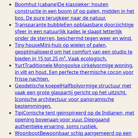
Boomhut (cabane)
De klassieker: houten
constructie in een boom of op palen, midden in het
bos. De pure terugkeer naar de natuur.
Transparante bubble
Een opblaasbare doorzichtige
sfeer in een natuurlijk kader. Je slaapt letterlijk
onder de sterren, beschermd tegen weer en wind.
Tiny house
Mini-huis op wielen of palen,
geoptimaliseerd om het comfort van een studio te
bieden in 15 tot 25 m². Vaak ecologisch.
Yurt
Traditionele Mongoolse cirkelvormige woning,
in vilt en hout. Een perfecte thermische cocon voor
frisse nachten.
Geodetische koepel
Halfbolvormige structuur met
vaak een grote glaspartij gericht op het uitzicht.
Iconische architectuur voor panoramische
bestemmingen.
Tipi
Conische tent geïnspireerd op de Indianen, met
opening bovenaan voor vuur. Diepgaand
authentieke ervaring, soms rustiek.
Woonboot
Bewoonbaar schip aangemeerd op een