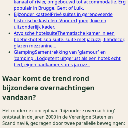
kanaal of rivier, omgebouwd tot accommodatie. Erg
populair in Brugge, Gent of Luik.
Bijzonder kasteel
Privé suites in gerenoveerde
historische kastelen. Voor erfgoed, luxe en
uitzonderlijk kader.
Atypische hotelsuite
Thematische kamer in een
boetiekhotel: spa-suite, suite met jacuzzi, filmdecor,
glazen mezzanine…
Glamping
Samentrekking van 'glamour' en
'camping'. Lodgetent uitgerust als een hotel: echt
bed, eigen badkamer, soms jacuzzi.
Waar komt de trend rond
bijzondere overnachtingen
vandaan?
Het moderne concept van 'bijzondere overnachting'
ontstaat in de jaren 2000 in de Verenigde Staten en
Scandinavië, gedragen door twee parallelle bewegingen: