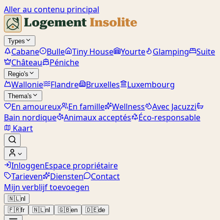
Aller au contenu principal
Types
Cabane
Bulle
Tiny House
Yourte
Glamping
Suite
Château
Péniche
Regio's
Wallonie
Flandre
Bruxelles
Luxembourg
Thema's
En amoureux
En famille
Wellness
Avec Jacuzzi
Bain nordique
Animaux acceptés
Éco-responsable
Kaart
Inloggen
Espace propriétaire
Tarieven
Diensten
Contact
Mijn verblijf toevoegen
🇳🇱
nl
🇫🇷
fr
🇳🇱
nl
🇬🇧
en
🇩🇪
de