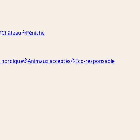
Château
Péniche
 nordique
Animaux acceptés
Éco-responsable