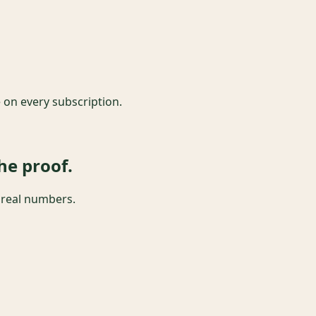
e on every subscription.
e proof.
r real numbers.