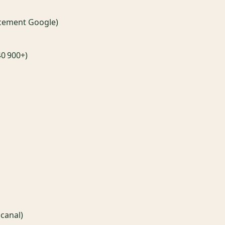
encement Google)
40 900+)
 canal)