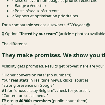
Mise en avant homepage et priorité recherche
Badge « Vedette »
Posts réseaux récurrents
Support et optimisation prioritaires
For a comparable service elsewhere:
€599/year
😉
🎖️ Option
"Tested by our team"
(article + photos) availabl
The difference
They make promises. We show you th
Visibility gets promised. Results get proven: here are you
"Higher conversion rate" (no numbers)
Your
real stats
in real time: views, clicks, sources.
"Strong presence on Google"
#1
for "unusual stay Belgium", check for yourself.
"Content on social media"
FB group
40 900+
members
(public, count them).