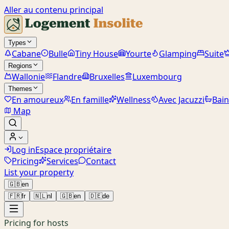
Aller au contenu principal
Types
Cabane
Bulle
Tiny House
Yourte
Glamping
Suite
Regions
Wallonie
Flandre
Bruxelles
Luxembourg
Themes
En amoureux
En famille
Wellness
Avec Jacuzzi
Bain
Map
Log in
Espace propriétaire
Pricing
Services
Contact
List your property
🇬🇧
en
🇫🇷
fr
🇳🇱
nl
🇬🇧
en
🇩🇪
de
Pricing for hosts